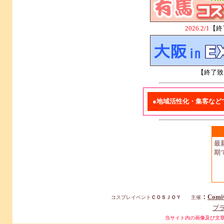
2026.2/1
【終
【終了致
●地域活性化・集客など
最
期
：
Comi
コスプレイベント
ＣＯＳＪＯＹ
主催
プ
当サイト内の画像及び文