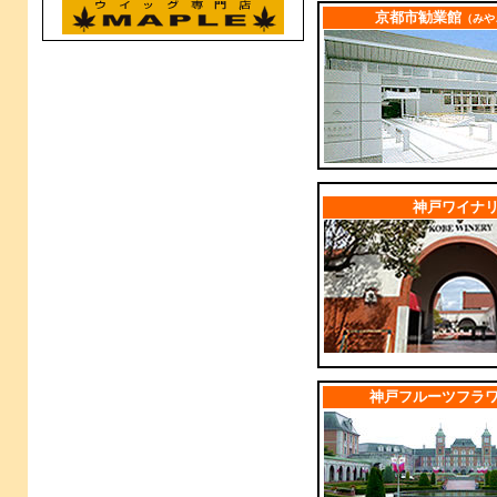
京都市勧業館
（みや
l
神戸ワイナ
l
神戸フルーツフラ