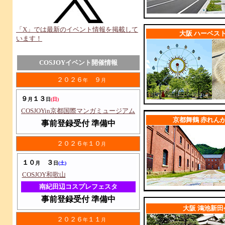
l
「X」では最新のイベント情報を掲載して
大阪 ハーベス
います！
l
COSJOYイベント開催情報
２０２６
９
年
月
９
１３
月
日
(日)
l
COSJOYin京都国際マンガミュージアム
京都舞鶴 赤れん
事前登録受付 準備中
２０２６
１０
年
月
１０
３
月
日
(土)
COSJOY和歌山
南紀田辺コスプレフェスタ
l
事前登録受付 準備中
大阪 鴻池新田
２０２６
１１
年
月