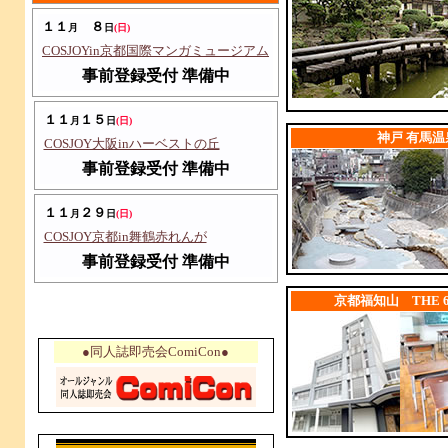
１１
８
月
日
(日)
COSJOYin京都国際マンガミュージアム
事前登録受付 準備中
１１
１５
l
月
日
(日)
神戸 有馬温
COSJOY大阪inハーベストの丘
事前登録受付 準備中
１１
２９
月
日
(日)
COSJOY京都in舞鶴赤れんが
事前登録受付 準備中
l
京都福知山 THE 61
●同人誌即売会ComiCon●
l
l